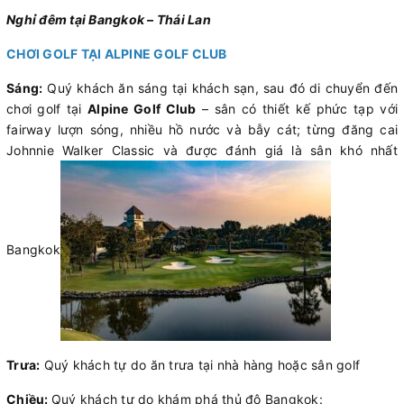
Nghỉ đêm tại Bangkok – Thái Lan
CHƠI GOLF TẠI ALPINE GOLF CLUB
Sáng:
Quý khách ăn sáng tại khách sạn, sau đó di chuyển đến
chơi golf tại
Alpine Golf Club
– sân có thiết kế phức tạp với
fairway lượn sóng, nhiều hồ nước và bẫy cát; từng đăng cai
Johnnie Walker Classic và được đánh giá là sân khó nhất
Bangkok
Trưa:
Quý khách tự do ăn trưa tại nhà hàng hoặc sân golf
Chiều:
Quý khách tự do khám phá thủ đô Bangkok: