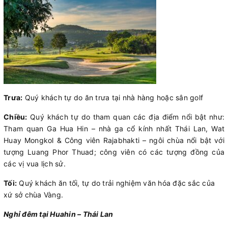
Trưa:
Quý khách tự do ăn trưa tại nhà hàng hoặc sân golf
Chiều:
Quý khách tự do tham quan các địa điểm nổi bật như:
Tham quan Ga Hua Hin – nhà ga cổ kính nhất Thái Lan, Wat
Huay Mongkol & Công viên Rajabhakti – ngôi chùa nổi bật với
tượng Luang Phor Thuad; công viên có các tượng đồng của
các vị vua lịch sử.
Tối:
Quý khách ăn tối, tự do trải nghiệm văn hóa đặc sắc của
xứ sở chùa Vàng.
Nghỉ đêm tại Huahin – Thái Lan