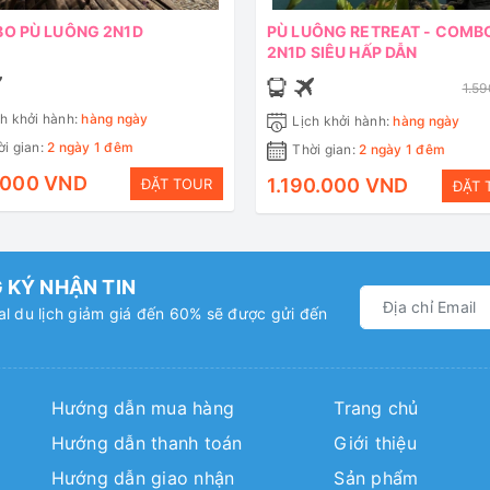
O PÙ LUÔNG 2N1D
PÙ LUÔNG RETREAT - COMB
2N1D SIÊU HẤP DẪN
1.5
h khởi hành:
hàng ngày
Lịch khởi hành:
hàng ngày
i gian:
2 ngày 1 đêm
Thời gian:
2 ngày 1 đêm
.000 VND
1.190.000 VND
ĐẶT TOUR
ĐẶT 
 KÝ NHẬN TIN
l du lịch giảm giá đến 60% sẽ được gửi đến
Hướng dẫn mua hàng
Trang chủ
Hướng dẫn thanh toán
Giới thiệu
Hướng dẫn giao nhận
Sản phẩm