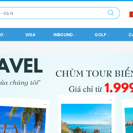
BO
VISA
INBOUND
GOLF
C