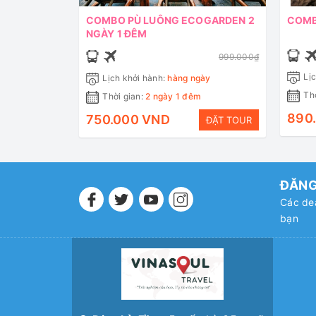
COMBO PÙ LUÔNG ECOGARDEN 2
COMB
NGÀY 1 ĐÊM
999.000₫
Lịc
Lịch khởi hành:
hàng ngày
Thờ
Thời gian:
2 ngày 1 đêm
890
750.000 VND
ĐẶT TOUR
ĐĂNG
Các dea
bạn