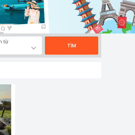
h từ
TÌM