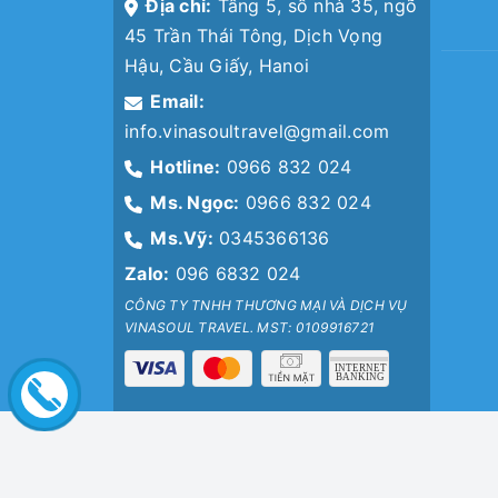
Địa chỉ:
Tầng 5, số nhà 35, ngõ
45 Trần Thái Tông, Dịch Vọng
Hậu, Cầu Giấy, Hanoi
Email:
info.vinasoultravel@gmail.com
Hotline:
0966 832 024
Ms. Ngọc:
0966 832 024
Ms.Vỹ:
0345366136
Zalo:
096 6832 024
CÔNG TY TNHH THƯƠNG MẠI VÀ DỊCH VỤ
VINASOUL TRAVEL. MST: 0109916721