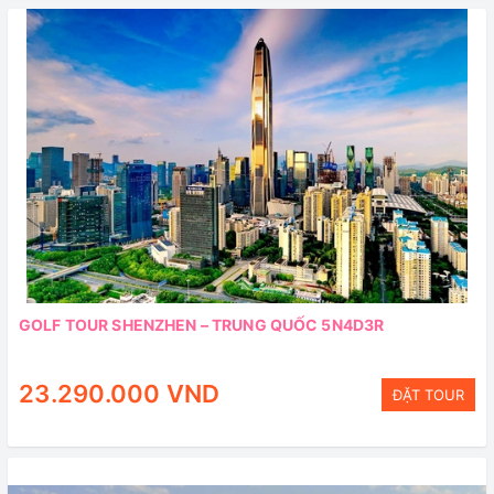
GOLF TOUR SHENZHEN – TRUNG QUỐC 5N4D3R
23.290.000 VND
ĐẶT TOUR