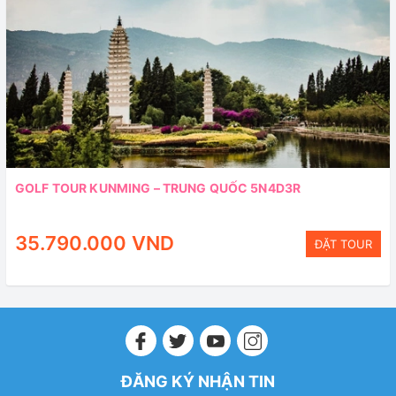
GOLF TOUR KUNMING – TRUNG QUỐC 5N4D3R
35.790.000 VND
ĐẶT TOUR
ĐĂNG KÝ NHẬN TIN