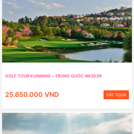
GOLF TOUR KUNMING – TRUNG QUỐC 4N3D2R
25.650.000 VND
ĐẶT TOUR