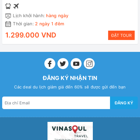
Lịch khởi hành:
hàng ngày
Thời gian:
2 ngày 1 đêm
1.299.000 VND
ĐẶT TOUR
ĐĂNG KÝ NHẬN TIN
Các deal du lịch giảm giá đến 60% sẽ được gửi đến bạn
ĐĂNG KÝ