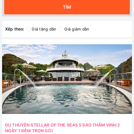
TÌM
Xếp theo:
Giá tăng dần
Giá giảm dần
DU THUYỀN STELLAR OF THE SEAS 5 SAO THĂM VỊNH 2
NGÀY 1 ĐÊM TRỌN GÓI