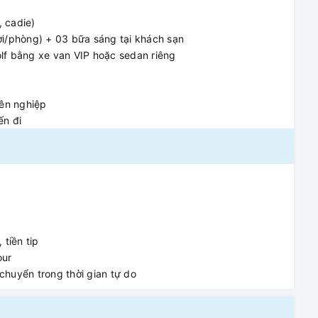
, cadie)
ời/phòng) + 03 bữa sáng tại khách sạn
lf bằng xe van VIP hoặc sedan riêng
yên nghiệp
ến đi
 tiền tip
our
 chuyển trong thời gian tự do