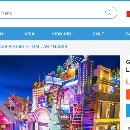
BO
VISA
INBOUND
GOLF
C
OUR PHUKET – THÁI LAN 4N3D2R
G
L
L