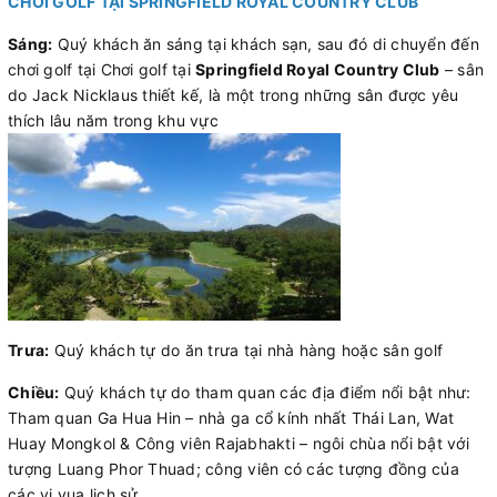
CHƠI GOLF TẠI SPRINGFIELD ROYAL COUNTRY CLUB
Sáng:
Quý khách ăn sáng tại khách sạn, sau đó di chuyển đến
chơi golf tại Chơi golf tại
Springfield Royal Country Club
– sân
do Jack Nicklaus thiết kế, là một trong những sân được yêu
thích lâu năm trong khu vực
Trưa:
Quý khách tự do ăn trưa tại nhà hàng hoặc sân golf
Chiều:
Quý khách tự do tham quan các địa điểm nổi bật như:
Tham quan Ga Hua Hin – nhà ga cổ kính nhất Thái Lan, Wat
Huay Mongkol & Công viên Rajabhakti – ngôi chùa nổi bật với
tượng Luang Phor Thuad; công viên có các tượng đồng của
các vị vua lịch sử.