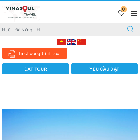
Trang chủ
GOLF TOUR THÁI LAN
0
GOLF TOUR HUAHIN – THÁI LAN 5N4D3R
GOLF TOUR HUAHIN – THÁI LAN 5N4D3R
Liên hệ
In chương trình tour
ĐẶT TOUR
YÊU CẦU ĐẶT