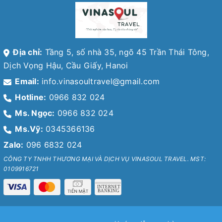
Địa chỉ:
Tầng 5, số nhà 35, ngõ 45 Trần Thái Tông,
Dịch Vọng Hậu, Cầu Giấy, Hanoi
Email:
info.vinasoultravel@gmail.com
Hotline:
0966 832 024
Ms. Ngọc:
0966 832 024
Ms.Vỹ:
0345366136
Zalo:
096 6832 024
CÔNG TY TNHH THƯƠNG MẠI VÀ DỊCH VỤ VINASOUL TRAVEL. MST:
0109916721