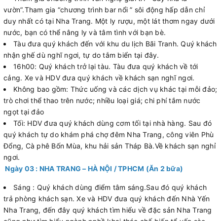
vườn”.Tham gia “chương trình bar nổi ” sôi động hấp dẫn chỉ
duy nhất có tại Nha Trang. Một ly rượu, một lát thơm ngay dưới
nước, bạn có thể nâng ly và tâm tình với bạn bè.
Tàu đưa quý khách đến với khu du lịch Bãi Tranh. Quý khách
nhận ghế dù nghĩ ngơi, tự do tắm biển tại đây.
16h00: Quý khách trở lại tàu. Tàu đưa quý khách về tới
cảng. Xe và HDV đưa quý khách về khách sạn nghĩ ngơi.
Không bao gồm: Thức uống và các dịch vụ khác tại mỗi đảo;
trò chơi thể thao trên nước; nhiều loại giá; chi phí tắm nước
ngọt tại đảo
Tối: HDV đưa quý khách dùng cơm tối tại nhà hàng. Sau đó
quý khách tự do khám phá chợ đêm Nha Trang, công viên Phù
Đổng, Cà phê Bốn Mùa, khu hải sản Tháp Bà.Về khách sạn nghỉ
ngơi.
Ngày 03 : NHA TRANG – HÀ NỘI / TPHCM (Ăn 2 bữa)
Sáng : Quý khách dùng điểm tâm sáng.Sau đó quý khách
trả phòng khách sạn. Xe và HDV đưa quý khách đến Nhà Yến
Nha Trang, đến đây quý khách tìm hiểu về đặc sản Nha Trang