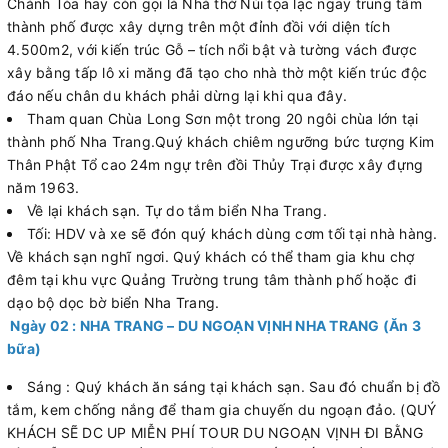
Chánh Tòa hay còn gọi là Nhà thờ Núi tọa lạc ngay trung tâm
thành phố được xây dựng trên một đỉnh đồi với diện tích
4.500m2, với kiến trúc Gỗ – tích nổi bật và tường vách được
xây bằng tấp lô xi măng đã tạo cho nhà thờ một kiến trúc độc
đáo nếu chân du khách phải dừng lại khi qua đây.
Tham quan Chùa Long Sơn một trong 20 ngôi chùa lớn tại
thành phố Nha Trang.Quý khách chiêm ngưỡng bức tượng Kim
Thân Phật Tổ cao 24m ngự trên đồi Thủy Trại được xây đựng
năm 1963.
Về lại khách sạn. Tự do tắm biển Nha Trang.
Tối: HDV và xe sẽ đón quý khách dùng cơm tối tại nhà hàng.
Về khách sạn nghĩ ngơi. Quý khách có thể tham gia khu chợ
đêm tại khu vực Quảng Trường trung tâm thành phố hoặc đi
dạo bộ dọc bờ biển Nha Trang.
Ngày 02 : NHA TRANG – DU NGOẠN VỊNH NHA TRANG (Ăn 3
bữa)
Sáng : Quý khách ăn sáng tại khách sạn. Sau đó chuẩn bị đồ
tắm, kem chống nắng để tham gia chuyến du ngoạn đảo. (QUÝ
KHÁCH SẼ DC UP MIỄN PHÍ TOUR DU NGOẠN VỊNH ĐI BẰNG