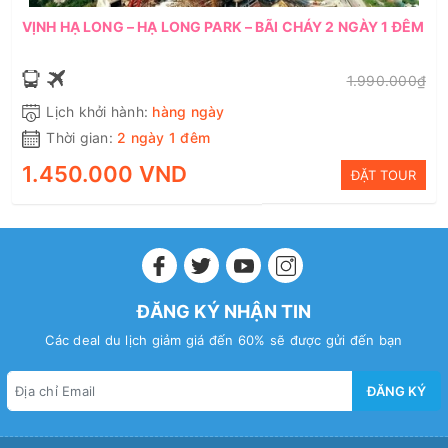
VỊNH HẠ LONG – HẠ LONG PARK – BÃI CHÁY 2 NGÀY 1 ĐÊM
1.990.000₫
Lịch khởi hành:
hàng ngày
Thời gian:
2 ngày 1 đêm
1.450.000 VND
ĐẶT TOUR
ĐĂNG KÝ NHẬN TIN
Các deal du lịch giảm giá đến 60% sẽ được gửi đến bạn
ĐĂNG KÝ