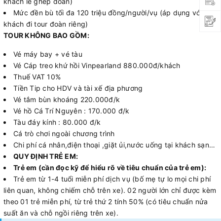
khách lẻ ghép đoàn)
Mức đền bù tối đa 120 triệu đồng/người/vụ (áp dụng với
khách đi tour đoàn riêng)
TOUR KHÔNG BAO GỒM:
Vé máy bay + vé tàu
Vé Cáp treo khứ hồi Vinpearland 880.000đ/khách
Thuế VAT 10%
Tiền Tip cho HDV và tài xế địa phương
Vé tắm bùn khoáng 220.000đ/k
Vé hồ Cá Trí Nguyên : 170.000 đ/k
Tàu đáy kính : 80.000 đ/k
Cá trò chơi ngoài chương trình
Chi phí cá nhân,điện thoại ,giặt ủi,nước uống tại khách sạn…
QUY ĐỊNH TRẺ EM:
Trẻ em (cần đọc kỹ để hiểu rõ về tiêu chuẩn của trẻ em):
Trẻ em từ 1-4 tuổi miễn phí dịch vụ (bố mẹ tự lo mọi chi phí
liên quan, không chiếm chỗ trên xe). 02 người lớn chỉ được kèm
theo 01 trẻ miễn phí, từ trẻ thứ 2 tính 50% (có tiêu chuẩn nửa
suất ăn và chỗ ngồi riêng trên xe).