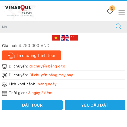
Trang chủ
TOUR KHÁCH ĐOÀN TRỌN GÓI
0
TOUR NHA TRANG – MIỀN CÁT TRẮNG 3N2D
TOUR NHA TRANG – MIỀN CÁT TRẮNG 3N2D
Tiết kiệm
3.225.000 VND
-24%
4.250.000 VND
Giá mới:
In chương trình tour
Di chuyển:
di chuyển bằng ô tô
Di chuyển:
Di chuyển bằng máy bay
Lịch khởi hành:
hàng ngày
Thời gian:
3 ngày 2 đêm
ĐẶT TOUR
YÊU CẦU ĐẶT