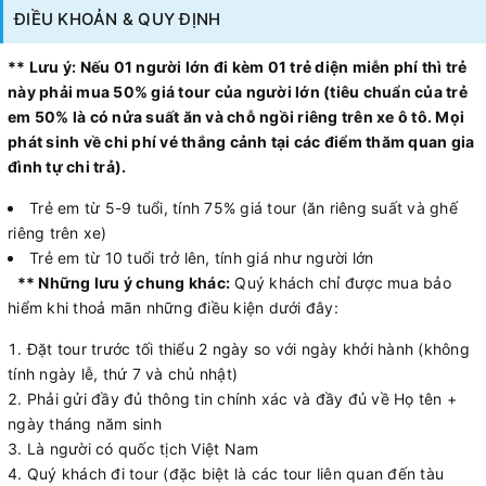
ĐIỀU KHOẢN & QUY ĐỊNH
** Lưu ý: Nếu 01 người lớn đi kèm 01 trẻ diện miễn phí thì trẻ
này phải mua 50% giá tour của người lớn (tiêu chuẩn của trẻ
em 50% là có nửa suất ăn và chỗ ngồi riêng trên xe ô tô. Mọi
phát sinh về chi phí vé thắng cảnh tại các điểm thăm quan gia
đình tự chi trả).
Trẻ em từ 5-9 tuổi, tính 75% giá tour (ăn riêng suất và ghế
riêng trên xe)
Trẻ em từ 10 tuổi trở lên, tính giá như người lớn
** Những lưu ý chung khác:
Quý khách chỉ được mua bảo
hiểm khi thoả mãn những điều kiện dưới đây:
Đặt tour trước tối thiểu 2 ngày so với ngày khởi hành (không
tính ngày lễ, thứ 7 và chủ nhật)
Phải gửi đầy đủ thông tin chính xác và đầy đủ về Họ tên +
ngày tháng năm sinh
Là người có quốc tịch Việt Nam
Quý khách đi tour (đặc biệt là các tour liên quan đến tàu