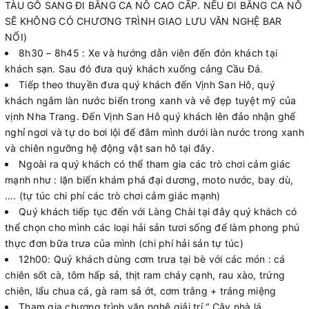
TÀU GỖ SANG ĐI BẰNG CA NÔ CAO CẤP. NẾU ĐI BẰNG CA NÔ
SẼ KHÔNG CÓ CHƯƠNG TRÌNH GIAO LƯU VĂN NGHỆ BAR
NỔI)
8h30 – 8h45 : Xe và hướng dẫn viên đến đón khách tại
khách sạn. Sau đó đưa quý khách xuống cảng Cầu Đá.
Tiếp theo thuyền đưa quý khách đến Vịnh San Hô, quý
khách ngắm làn nước biển trong xanh và vẻ đẹp tuyệt mỹ của
vịnh Nha Trang. Đến Vịnh San Hô quý khách lên đảo nhận ghế
nghỉ ngơi và tự do bơi lội để đắm mình dưới làn nước trong xanh
và chiên ngưỡng hệ động vật san hô tại đây.
Ngoài ra quý khách có thể tham gia các trò chơi cảm giác
mạnh như : lặn biển khám phá đại dương, moto nước, bay dù,
…. (tự túc chi phí các trò chơi cảm giác mạnh)
Quý khách tiếp tục đến với Làng Chài tại đây quý khách có
thể chọn cho mình các loại hải sản tươi sống để làm phong phú
thực đơn bữa trưa của mình (chi phí hải sản tự túc)
12h00: Quý khách dùng cơm trưa tại bè với các món : cá
chiên sốt cà, tôm hấp sả, thịt ram cháy cạnh, rau xào, trứng
chiên, lẩu chua cá, gà ram sả ớt, cơm trắng + tráng miệng
Tham gia chương trình văn nghệ giải trí “ Cây nhà lá