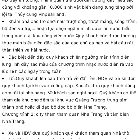
cùng với khoảng gần 10.000 sinh vật biển đang tung tăng bới
lội tại Thủy cung Vinpearlland.
Khám phá các trò chơi như trượt ống, trượt máng, sóng thần,
hố đen vũ trụ,… hoặc lựa chọn ngâm mình dưới làn nước biển
trong xanh tại khu công viên nước.Quý khách còn được thưởng
thức màn biểu diễn đặc sắc của các chú cá heo và hải cẩu rất
thân thiện và hài hước.
Đặc biệt đến đây quý khách chiên ngưỡng màn trình diễn
lung linh đầy sắc màu của chương trình nhạc nước diễn ra vào
lúc 19h các ngày trong tuần.
Tối:Quý khách lên cáp treo trở về đất liền. HDV và xe sẽ đón
quý khách tại khu vực xuống cáp. Sau đó đưa quý khách dùng
cơm tối tại nhà hàng. Về khách sạn nghĩ ngơi. Quý khách có thể
tham gia khu chợ đêm tại khu vực Quảng Trường trung tâm
thành phố hoặc đi dạo bộ dọc bờ biển Nha Trang.
Chương trình 2: city tham tham quan Nha Trang và tắm biển
Nha Trang.
Xe và HDV đưa quý khách quý khách tham quan Nhà thờ