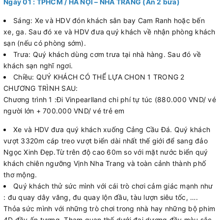
Ngày 01 : TPHCM / HÀ NỘI – NHA TRANG (Ăn 2 bữa)
Sáng: Xe và HDV đón khách sân bay Cam Ranh hoặc bến
xe, ga. Sau đó xe và HDV đưa quý khách về nhận phòng khách
sạn (nếu có phòng sớm).
Trưa: Quý khách dùng cơm trưa tại nhà hàng. Sau đó về
khách sạn nghĩ ngơi.
Chiều: QUÝ KHÁCH CÓ THỂ LỰA CHON 1 TRONG 2
CHƯƠNG TRÌNH SAU:
Chương trình 1 :Đi Vinpearlland chi phí tự túc (880.000 VND/ vé
người lớn + 700.000 VND/ vé trẻ em
Xe và HDV đưa quý khách xuống Cảng Cầu Đá. Quý khách
vượt 3320m cáp treo vượt biển dài nhất thế giới để sang đảo
Ngọc Xinh Đẹp.Từ trên độ cao 60m so với mặt nước biển quý
khách chiên ngưỡng Vịnh Nha Trang và toàn cảnh thành phố
thơ mộng.
Quý khách thử sức mình với cái trò chơi cảm giác mạnh như
: đu quay dây văng, đu quay lộn đầu, tàu lượn siêu tốc, ….
Thỏa sức mình với những trò chơi trong nhà hay những bộ phim
4D đầy ấn tượng. Tham quan thế dưới đại dương đầy màu sắc