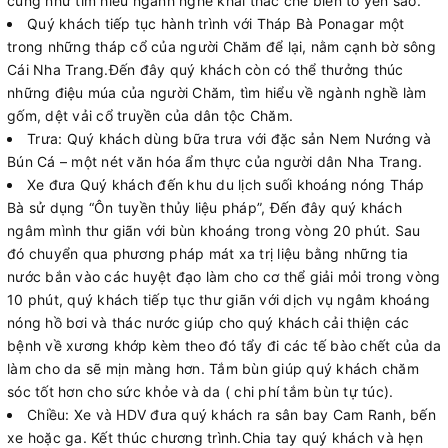
cũng như tìm hiểu ngành nghề khai thác chế biến tổ yến sào.
Quý khách tiếp tục hành trình với Tháp Bà Ponagar một
trong những tháp cổ của người Chăm để lại, nằm cạnh bờ sông
Cái Nha Trang.Đến đây quý khách còn có thể thưởng thúc
những điệu múa của người Chăm, tìm hiểu về ngành nghề làm
gốm, dệt vải cổ truyền của dân tộc Chăm.
Trưa: Quý khách dùng bữa trưa với đặc sản Nem Nướng và
Bún Cá – một nét văn hóa ẩm thực của người dân Nha Trang.
Xe đưa Quý khách đến khu du lịch suối khoáng nóng Tháp
Bà sử dụng “Ôn tuyền thủy liệu pháp”, Đến đây quý khách
ngâm mình thư giãn với bùn khoáng trong vòng 20 phút. Sau
đó chuyển qua phương pháp mát xa trị liệu bằng những tia
nước bắn vào các huyệt đạo làm cho cơ thể giải mỏi trong vòng
10 phút, quý khách tiếp tục thư giãn với dịch vụ ngâm khoáng
nóng hồ bơi và thác nước giúp cho quý khách cải thiện các
bệnh về xương khớp kèm theo đó tẩy đi các tế bào chết của da
làm cho da sẽ mịn màng hơn. Tắm bùn giúp quý khách chăm
sóc tốt hơn cho sức khỏe và da ( chi phí tắm bùn tự túc).
Chiều: Xe và HDV đưa quý khách ra sân bay Cam Ranh, bến
xe hoặc ga. Kết thúc chương trình.Chia tay quý khách và hẹn