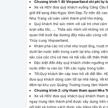
Chương trình 1 :Đi Vinpearlland chi phí tự
Xe và HDV đưa quý khách xuống Cảng Cầu Đá
giới để sang đảo Ngọc Xinh Đẹp.Từ trên độ cao
Nha Trang và toàn cảnh thành phố thơ mộng.
Quý khách thử sức mình với cái trò chơi cảm
lượn siêu tốc, …. Thỏa sức mình với những trò
quan thế dưới đại dương đầy màu sắc cùng với k
Thủy cung Vinpearlland.
Khám phá các trò chơi như trượt ống, trượt 
dưới làn nước biển trong xanh tại khu công vi
sắc của các chú cá heo và hải cẩu rất thân thiệ
Đặc biệt đến đây quý khách chiên ngưỡng mà
nước diễn ra vào lúc 19h các ngày trong tuần.
Tối:Quý khách lên cáp treo trở về đất liền.
đưa quý khách dùng cơm tối tại nhà hàng. Về k
đêm tại khu vực Quảng Trường trung tâm thành
Chương trình 2: city tham tham quan Nha T
Xe và HDV đưa quý khách quý khách tham qua
ngay trung tâm thành phố được xây dựng trên một
nổi bật và tường vách được xây bằng tấp lô xi