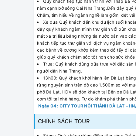
Quý khách tiếp tục hành trình với Tháp Bà P
nằm cạnh bờ sông Cái Nha Trang.Đến đây quý k
Chăm, tìm hiểu về ngành nghề làm gốm, dệt vải
Xe đưa Quý khách đến khu du lịch suối khoán
đây quý khách ngâm mình thư giãn với bùn kh
mát xa trị liệu bằng những tia nước bắn vào các
khách tiếp tục thư giãn với dịch vụ ngâm khoán
các bệnh về xương khớp kèm theo đó tẩy đi cá
giúp quý khách chăm sóc tốt hơn cho sức khỏe v
Trưa: Quý khách dùng bữa trưa với đặc sản Ne
người dân Nha Trang.
13h00: Quý khách khởi hành lên Đà Lạt bằn
rừng nguyên sinh trên độ cao 1.500m so với m
phố Đà Lạt. HDV sẽ đón khách tại Bến xe Đà Lạ
cơm tối tại nhà hàng. Tự do khám phá thành ph
Ngày 04 : CITY TOUR NỘI THÀNH ĐÀ LẠT ­– H
CHÍNH SÁCH TOUR
Sáng : Quý khách dùng điểm tâm sáng,Trả 