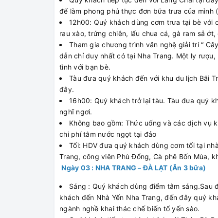
để làm phong phú thực đơn bữa trưa của mình (c
12h00: Quý khách dùng cơm trưa tại bè với c
rau xào, trứng chiên, lẩu chua cá, gà ram sả ớt
Tham gia chương trình văn nghệ giải trí “ Câ
dẫn chỉ duy nhất có tại Nha Trang. Một ly rượu,
tình với bạn bè.
Tàu đưa quý khách đến với khu du lịch Bãi T
đây.
16h00: Quý khách trở lại tàu. Tàu đưa quý 
nghĩ ngơi.
Không bao gồm: Thức uống và các dịch vụ khác
chi phí tắm nước ngọt tại đảo
Tối: HDV đưa quý khách dùng cơm tối tạ
Trang, công viên Phù Đổng, Cà phê Bốn Mùa, kh
Ngày 03 : NHA TRANG – ĐÀ LẠT (Ăn 3 bữa)
Sáng : Quý khách dùng điểm tâm sáng.Sau
khách đến Nhà Yến Nha Trang, đến đây quý khá
ngành nghề khai thác chế biến tổ yến sào.