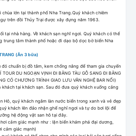
 chùa lớn tại thành phố Nha Trang.Quý khách chiêm
gự trên đồi Thủy Trại được xây đựng năm 1963.
ối tại nhà hàng. Về khách sạn nghĩ ngơi. Quý khách có thể
g trung tâm thành phố hoặc đi dạo bộ dọc bờ biển Nha
TRANG (Ăn 3 bữa)
u đó chuẩn bị đồ tắm, kem chống nắng để tham gia chuyến
HÍ TOUR DU NGOẠN VỊNH ĐI BẰNG TÀU GỖ SANG ĐI BẰNG
ÔNG CÓ CHƯƠNG TRÌNH GIAO LƯU VĂN NGHỆ BAR NỔI)
n khách tại khách sạn. Sau đó đưa quý khách xuống cảng
n Hô, quý khách ngắm làn nước biển trong xanh và vẻ đẹp
uý khách lên đảo nhận ghế nghỉ ngơi và tự do bơi lội để
ưỡng hệ động vật san hô tại đây.
chơi cảm giác mạnh như : lặn biển khám phá đại dương,
hơi cảm giác mạnh)
 quý khách có thể chọn cho mình các loại hải sản tươi sống