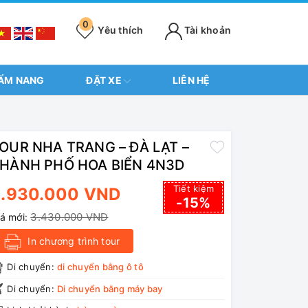
0
Yêu thích
Tài khoản
ẨM NANG
ĐẶT XE
LIÊN HỆ
OUR NHA TRANG – ĐÀ LẠT –
HÀNH PHỐ HOA BIỂN 4N3D
Tiết kiệm
2.930.000 VND
-15%
3.430.000 VND
iá mới:
In chương trình tour
Di chuyển:
di chuyển bằng ô tô
Di chuyển:
Di chuyển bằng máy bay