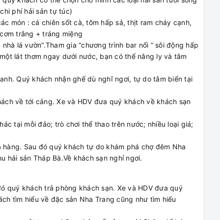
hi phí hải sản tự túc)
ác món : cá chiên sốt cà, tôm hấp sả, thịt ram cháy cạnh,
, cơm trắng + tráng miệng
y nhà lá vườn”.Tham gia “chương trình bar nổi ” sôi động hấp
 một lát thơm ngay dưới nước, bạn có thể nâng ly và tâm
ranh. Quý khách nhận ghế dù nghĩ ngơi, tự do tắm biển tại
khách về tới cảng. Xe và HDV đưa quý khách về khách sạn
 tại mỗi đảo; trò chơi thể thao trên nước; nhiều loại giá;
i nhà hàng. Sau đó quý khách tự do khám phá chợ đêm Nha
u hải sản Tháp Bà.Về khách sạn nghỉ ngơi.
 đó quý khách trả phòng khách sạn. Xe và HDV đưa quý
ch tìm hiểu về đặc sản Nha Trang cũng như tìm hiểu