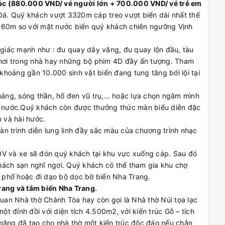
 túc (880.000 VND/ vé người lớn + 700.000 VND/ vé trẻ em
. Quý khách vượt 3320m cáp treo vượt biển dài nhất thế
 60m so với mặt nước biển quý khách chiên ngưỡng Vịnh
 giác mạnh như : đu quay dây văng, đu quay lộn đầu, tàu
 chơi trong nhà hay những bộ phim 4D đầy ấn tượng. Tham
hoảng gần 10.000 sinh vật biển đang tung tăng bới lội tại
máng, sóng thần, hố đen vũ trụ,… hoặc lựa chọn ngâm mình
ên nước.Quý khách còn được thưởng thức màn biểu diễn đặc
n và hài hước.
n trình diễn lung linh đầy sắc màu của chương trình nhạc
 HDV và xe sẽ đón quý khách tại khu vực xuống cáp. Sau đó
hách sạn nghĩ ngơi. Quý khách có thể tham gia khu chợ
 phố hoặc đi dạo bộ dọc bờ biển Nha Trang.
rang và tắm biển Nha Trang.
n Nhà thờ Chánh Tòa hay còn gọi là Nhà thờ Núi tọa lạc
 đỉnh đồi với diện tích 4.500m2, với kiến trúc Gỗ – tích
 măng đã tạo cho nhà thờ một kiến trúc độc đáo nếu chân