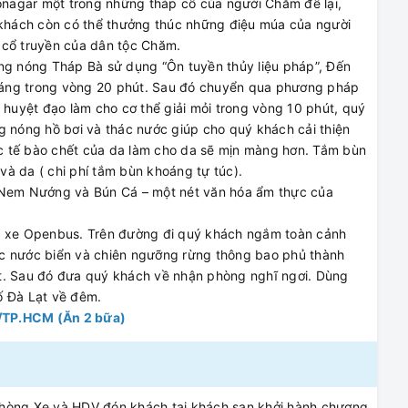
onagar một trong những tháp cổ của người Chăm để lại,
hách còn có thể thưởng thúc những điệu múa của người
 cổ truyền của dân tộc Chăm.
g nóng Tháp Bà sử dụng “Ôn tuyền thủy liệu pháp”, Đến
oáng trong vòng 20 phút. Sau đó chuyển qua phương pháp
 huyệt đạo làm cho cơ thể giải mỏi trong vòng 10 phút, quý
g nóng hồ bơi và thác nước giúp cho quý khách cải thiện
c tế bào chết của da làm cho da sẽ mịn màng hơn. Tắm bùn
à da ( chi phí tắm bùn khoáng tự túc).
m Nướng và Bún Cá – một nét văn hóa ẩm thực của
g xe Openbus. Trên đường đi quý khách ngắm toàn cảnh
ực nước biển và chiên ngưỡng rừng thông bao phủ thành
t. Sau đó đưa quý khách về nhận phòng nghĩ ngơi. Dùng
ố Đà Lạt về đêm.
N/TP.HCM (Ăn 2 bữa)
phòng,Xe và HDV đón khách tại khách sạn khởi hành chương