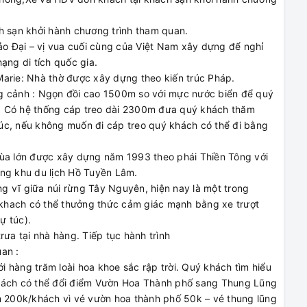
h sạn khởi hành chương trình tham quan.
ảo Đại – vị vua cuối cùng của Việt Nam xây dựng để nghỉ
ạng di tích quốc gia.
arie: Nhà thờ được xây dựng theo kiến trúc Pháp.
ng cảnh : Ngọn đồi cao 1500m so với mực nước biển để quý
. Có hệ thống cáp treo dài 2300m đưa quý khách thăm
 túc, nếu không muốn đi cáp treo quý khách có thể đi bằng
ùa lớn được xây dựng năm 1993 theo phái Thiền Tông với
ống khu du lịch Hồ Tuyền Lâm.
 vĩ giữa núi rừng Tây Nguyên, hiện nay là một trong
khach có thể thưởng thức cảm giác mạnh bằng xe trượt
ự túc).
ưa tại nhà hàng. Tiếp tục hành trình
uan :
hàng trăm loài hoa khoe sắc rập trời. Quý khách tìm hiểu
́ch có thể đổi điểm Vườn Hoa Thành phố sang Thung Lũng
m 200k/khách vì vé vườn hoa thành phố 50k – vé thung lũng