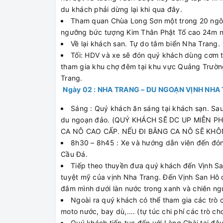
du khách phải dừng lại khi qua đây.
Tham quan Chùa Long Sơn một trong 20 ngôi
ngưỡng bức tượng Kim Thân Phật Tổ cao 24m n
Về lại khách san. Tự do tắm biển Nha Trang.
Tối: HDV và xe sẽ đón quý khách dùng cơm t
tham gia khu chợ đêm tại khu vực Quảng Trườn
Trang.
Ngày 02 : NHA TRANG – DU NGOẠN VỊNH NHA 
Sáng : Quý khách ăn sáng tại khách sạn. Sa
du ngoạn đảo. (QUÝ KHÁCH SẼ DC UP MIỄN P
CA NÔ CAO CẤP. NẾU ĐI BẰNG CA NÔ SẼ KH
8h30 – 8h45 : Xe và hướng dẫn viên đến đó
Cầu Đá.
Tiếp theo thuyền đưa quý khách đến Vịnh Sa
tuyệt mỹ của vịnh Nha Trang. Đến Vịnh San Hô q
đắm mình dưới làn nước trong xanh và chiên ng
Ngoài ra quý khách có thể tham gia các trò 
moto nước, bay dù,…. (tự túc chi phí các trò c
Quý khách tiếp tục đến với Làng Chài tại đây