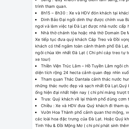
trình tham quan.
8h15 – 8h30 : Xe và HDV đón khách tại khác
Dinh Bảo Đại ngôi dinh thự được chính vua B
ngơi và làm việc tại Đà Lạt được nhà nước cấp h
Nhà thờ chánh tòa hoặc nhà thờ Domain De M
Xe tiếp tục đưa quý khách Cáp Treo và Đồi vọ
khách có thể ngắm toàn cảnh thành phố Đà Lạt
ngôi chùa lớn nhất Đà Lạt ( Chi phí cáp treo tự
xe tour)
Thiền Viện Trúc Lâm – Hồ Tuyền Lâm ngôi ch
diện tích rộng 24 hecta cảnh quan đẹp nhìn xu
Tham quan Thác Dantala cảnh thác nước hung
những thác nước đẹp và sạch nhất Đà Lạt.Quý 
ống hiện đại nhất hiện nay ( chi phí máng trượt t
Trưa: Quý khách về lại thành phố dùng cơm tr
Chiều : Xe và HDV đưa Quý khách đi tham q
Vườn Hoa Thành phố cảnh quan thơ mộng, với 
các loài hoa đặc trưng của Đà Lạt. Hoặc Quý kha
Tình Yêu & Đồi Mộng Mơ ( chi phí phát sinh thê