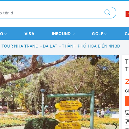
BO
VISA
INBOUND
GOLF
C
TOUR NHA TRANG – ĐÀ LẠT – THÀNH PHỐ HOA BIỂN 4N3D
T
T
G