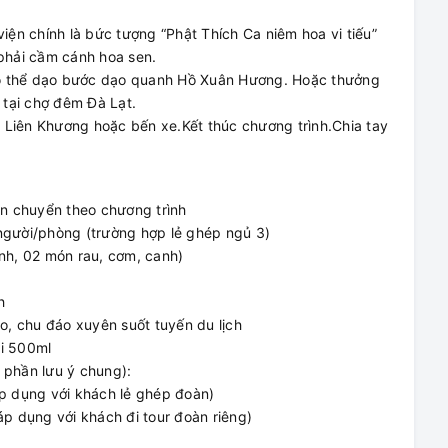
 viện chính là bức tượng “Phật Thích Ca niêm hoa vi tiếu”
 phải cầm cánh hoa sen.
 có thể dạo bước dạo quanh Hồ Xuân Hương. Hoặc thưởng
tại chợ đêm Đà Lạt.
Liên Khương hoặc bến xe.Kết thúc chương trình.Chia tay
ận chuyển theo chương trình
người/phòng (trường hợp lẻ ghép ngủ 3)
nh, 02 món rau, cơm, canh)
h
o, chu đáo xuyên suốt tuyến du lịch
ai 500ml
g phần lưu ý chung):
áp dụng với khách lẻ ghép đoàn)
áp dụng với khách đi tour đoàn riêng)