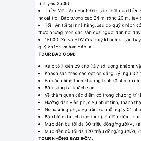
tình yêu 250k)
Thiền Viện Vạn Hạnh Đặc sắc nhất của thiền
ngoài trời. Bảo tượng cao 24 m, rộng 20 m, tay
Tối : Ăn tối tại nhà hàng.Sau đó quý khách
thức những món đặc sản của người dân nơi đây 
15h00: Xe và HDV đưa quý khách ra sân bay 
quý khách và hẹn gặp lại.
TOUR BAO GỒM:
Xe ô tô 7 đến 29 chỗ (tùy số lượng khách) v
Khách sạn theo các option đăng ký, ngủ 02 
Bữa ăn chính theo chương trình (3-4 món chí
Bữa sáng tại khách sạn.
Vé thăm quan các điểm có trong chương trìn
Hướng dẫn viên phục vụ nhiệt tình, thành thạ
Nước uống phục vụ trên xe, mỗi ngày 01 ch
Bảo hiểm du lịch trọn tour (có điều kiện tron
Mức đền bù tối đa 30 triệu đồng/người/vụ (
Mức đền bù tối đa 120 triệu đồng/người/vụ (
TOUR KHÔNG BAO GỒM: