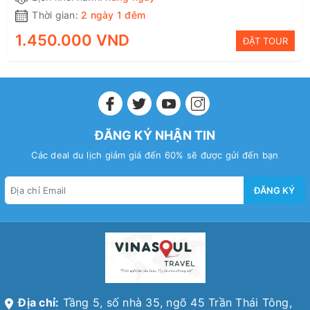
Thời gian:
2 ngày 1 đêm
1.450.000 VND
ĐẶT TOUR
ĐĂNG KÝ NHẬN TIN
Các deal du lịch giảm giá đến 60% sẽ được gửi đến bạn
ĐĂNG KÝ
Địa chỉ:
Tầng 5, số nhà 35, ngõ 45 Trần Thái Tông,