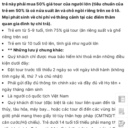
trẻ này phải mua 50% giá tour của người lớn (tiêu chuẩn của
trẻ em 50% là có nửa suất ăn và chỗ ngồi riêng trên xe ô tô.
Mọi phát sinh về chi phí vé thắng cảnh tại các điểm thăm
quan gia đình tự chi trả).
Trẻ em từ 5-9 tuổi, tính 75% giá tour (ăn riêng suất và ghế
riêng trên xe)
Trẻ em từ 10 tuổi trở lên, tính giá như người lớn
** Những lưu ý chung khác:
Quý khách chỉ được mua bảo hiểm khi thoả mãn những điều
kiện dưới đây:
Đặt tour trước tối thiểu 2 ngày so với ngày khởi hành (không
tính ngày lễ, thứ 7 và chủ nhật)
Phải gửi đầy đủ thông tin chính xác và đầy đủ về Họ tên +
ngày tháng năm sinh
Là người có quốc tịch Việt Nam
Quý khách đi tour (đặc biệt là các tour liên quan đến tàu
thủy, tàu hỏa, máy bay… hoặc các tour đi đến các vùng biên
giới) phải mang theo giấy tờ tùy thân hợp pháp (CMTND/Thẻ
căn cước/Hộ chiếu). Trẻ dưới 14 tuổi tối thiểu phải mang theo