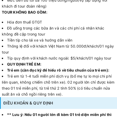
Mức đền bù tối đa 100 triệu đồng/người/vụ (áp dụng với
khách đi tour đoàn riêng)
TOUR KHÔNG BAO GỒM:
Hóa đơn thuế GTGT
Đồ uống trong các bữa ăn và các chi phí cá nhân khác
không đề cập trong tour
Tiền típ cho lái xe và hướng dẫn viên
Thông lệ đối với khách Việt Nam từ 50.000đ/khách/01 ngày
tour
Típ quy định với khách nước ngoài: $5/khách/01 ngày tour
QUY ĐỊNH TRẺ EM:
Trẻ em (cần đọc kỹ để hiểu rõ về tiêu chuẩn của trẻ em):
Trẻ em từ 1-4 tuổi miễn phí dịch vụ (bố mẹ tự lo mọi chi phí
liên quan, không chiếm chỗ trên xe). 02 người lớn chỉ được kèm
theo 01 trẻ miễn phí, từ trẻ thứ 2 tính 50% (có tiêu chuẩn nửa
suất ăn và chỗ ngồi riêng trên xe).
ĐIỀU KHOẢN & QUY ĐỊNH
** Lưu ý: Nếu 01 người lớn đi kèm 01 trẻ diện miễn phí thì