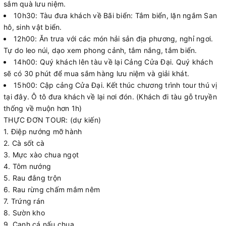
sắm quà lưu niệm.
10h30: Tàu đưa khách về Bãi biển: Tắm biển, lặn ngắm San
hô, sinh vật biển.
12h00: Ăn trưa với các món hải sản địa phương, nghỉ ngơi.
Tự do leo núi, dạo xem phong cảnh, tắm nắng, tắm biển.
14h00: Quý khách lên tàu về lại Cảng Cửa Đại. Quý khách
sẽ có 30 phút để mua sắm hàng lưu niệm và giải khát.
15h00: Cập cảng Cửa Đại. Kết thúc chương trình tour thú vị
tại đây. Ô tô đưa khách về lại nơi đón. (Khách đi tàu gỗ truyền
thống về muộn hơn 1h)
THỰC ĐƠN TOUR: (dự kiến)
1. Điệp nướng mỡ hành
2. Cà sốt cà
3. Mực xào chua ngọt
4. Tôm nướng
5. Rau đắng trộn
6. Rau rừng chấm mắm nêm
7. Trứng rán
8. Sườn kho
9. Canh cá nấu chua