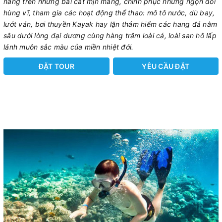
nắng trên những bãi cát mịn màng, chinh phục những ngọn đồi
hùng vĩ, tham gia các hoạt động thể thao: mô tô nước, dù bay,
lướt ván, bơi thuyền Kayak hay lặn thám hiểm các hang đá nằm
sâu dưới lòng đại dương cùng hàng trăm loài cá, loài san hô lấp
lánh muôn sắc màu của miền nhiệt đới.
ĐẶT TOUR
YÊU CẦU ĐẶT