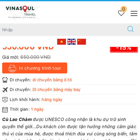
Trang chủ
TOUR HÀNG NGÀY
0
TOUR CÙ LAO CHÀM – LẶN NGẮM SAN HÔ (1 NGÀY)
TOUR CÙ LAO CHÀM – LẶN NGẮM SAN HÔ (1
NGÀY)
Tiết kiệm
550.000 VND
-15%
650.000 VND
Giá mới:
In chương trình tour
Di chuyển:
di chuyển bằng ô tô
Di chuyển:
Di chuyển bằng máy bay
Lịch khởi hành:
hàng ngày
Thời gian:
1 ngày
Cù Lao Chàm
được UNESCO công nhận là khu dự trữ sinh
quyển thế giới...Du khách còn được tận hưởng những cảm giác
thú vị của mùa hè, được thoả thích đùa vui cùng sóng biển, tắm