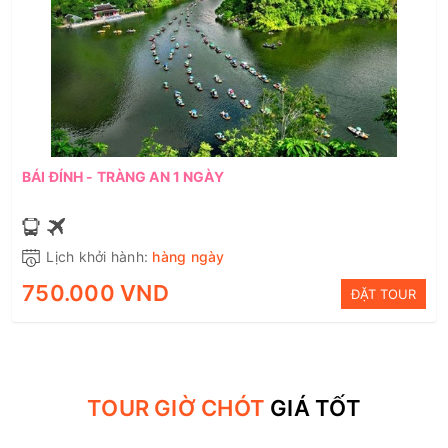
BÁI ĐÍNH - TRÀNG AN 1 NGÀY
Lịch khởi hành:
hàng ngày
750.000 VND
ĐẶT TOUR
TOUR GIỜ CHÓT
GIÁ TỐT