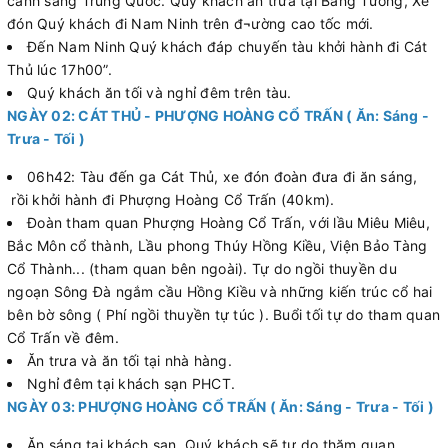
cảnh sang Trung Quốc. Quý khách ăn trưa tại Bằng Tường, Xe
đón Quý khách đi Nam Ninh trên đ¬ường cao tốc mới.
Đến Nam Ninh Quý khách đáp chuyến tàu khởi hành đi Cát
Thủ lúc 17h00”.
Quý khách ăn tối và nghỉ đêm trên tàu.
NGÀY 02: CÁT THỦ - PHƯỢNG HOÀNG CỔ TRẤN ( Ăn: Sáng -
Trưa - Tối )
06h42: Tàu đến ga Cát Thủ, xe đón đoàn đưa đi ăn sáng,
rồi khởi hành đi Phượng Hoàng Cổ Trấn (40km).
Đoàn tham quan Phượng Hoàng Cổ Trấn, với lầu Miêu Miêu,
Bắc Môn cổ thành, Lầu phong Thúy Hồng Kiều, Viện Bảo Tàng
Cổ Thành... (tham quan bên ngoài). Tự do ngồi thuyền du
ngoạn Sông Đà ngắm cầu Hồng Kiều và những kiến trúc cổ hai
bên bờ sông ( Phí ngồi thuyền tự túc ). Buổi tối tự do tham quan
Cổ Trấn về đêm.
Ăn trưa và ăn tối tại nhà hàng.
Nghỉ đêm tại khách sạn PHCT.
NGÀY 03: PHƯỢNG HOÀNG CỔ TRẤN ( Ăn: Sáng - Trưa - Tối )
Ăn sáng tại khách sạn. Quý khách sẽ tự do thăm quan