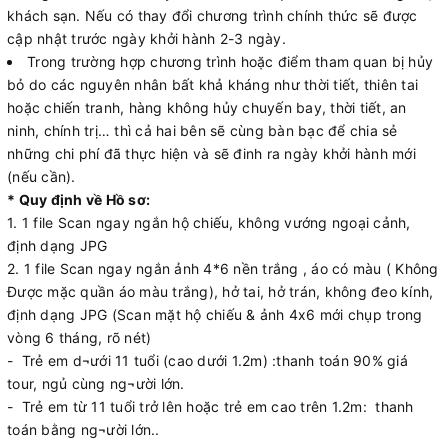
khách sạn. Nếu có thay đổi chương trình chính thức sẽ được
cập nhật trước ngày khởi hành 2-3 ngày.
Trong trường hợp chương trình hoặc điểm tham quan bị hủy
bỏ do các nguyên nhân bất khả kháng như thời tiết, thiên tai
hoặc chiến tranh, hàng không hủy chuyến bay, thời tiết, an
ninh, chính trị… thì cả hai bên sẽ cùng bàn bạc để chia sẻ
những chi phí đã thực hiện và sẽ đinh ra ngày khởi hành mới
(nếu cần).
* Quy định về Hồ sơ:
1. 1 file Scan ngay ngắn hộ chiếu, không vướng ngoại cảnh,
định dạng JPG
2. 1 file Scan ngay ngắn ảnh 4*6 nền trắng , áo có màu ( Không
Được mặc quần áo màu trắng), hở tai, hở trán, không đeo kính,
định dạng JPG (Scan mặt hộ chiếu & ảnh 4x6 mới chụp trong
vòng 6 tháng, rõ nét)
- Trẻ em d¬ưới 11 tuổi (cao dưới 1.2m) :thanh toán 90% giá
tour, ngủ cùng ng¬ười lớn.
- Trẻ em từ 11 tuổi trở lên hoặc trẻ em cao trên 1.2m: thanh
toán bằng ng¬ười lớn..