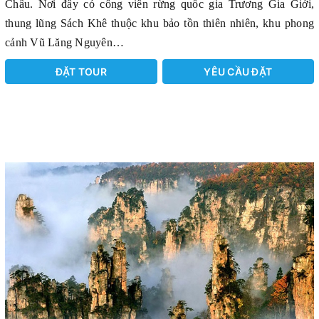
Châu
. Nơi đây có công viên rừng quốc gia
Trương Gia Giới
,
thung lũng
Sách Khê
thuộc khu bảo tồn thiên nhiên, khu
phong
cảnh Vũ Lăng Nguyên
…
ĐẶT TOUR
YÊU CẦU ĐẶT