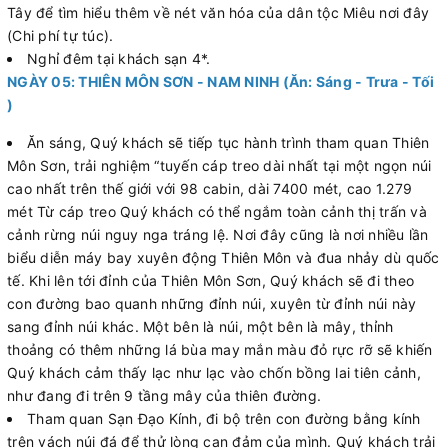
Tây để tìm hiểu thêm về nét văn hóa của dân tộc Miêu nơi đây
(Chi phí tự túc).
Nghỉ đêm tại khách sạn 4*.
NGÀY 05: THIÊN MÔN SƠN - NAM NINH (Ăn: Sáng - Trưa - Tối
)
Ăn sáng, Quý khách sẽ tiếp tục hành trình tham quan Thiên
Môn Sơn, trải nghiệm “tuyến cáp treo dài nhất tại một ngọn núi
cao nhất trên thế giới với 98 cabin, dài 7400 mét, cao 1.279
mét Từ cáp treo Quý khách có thể ngắm toàn cảnh thị trấn và
cảnh rừng núi nguy nga tráng lệ. Nơi đây cũng là nơi nhiều lần
biểu diễn máy bay xuyên động Thiên Môn và đua nhảy dù quốc
tế. Khi lên tới đỉnh của Thiên Môn Sơn, Quý khách sẽ đi theo
con đường bao quanh những đỉnh núi, xuyên từ đỉnh núi này
sang đỉnh núi khác. Một bên là núi, một bên là mây, thỉnh
thoảng có thêm những lá bùa may mắn màu đỏ rực rỡ sẽ khiến
Quý khách cảm thấy lạc như lạc vào chốn bồng lai tiên cảnh,
như đang đi trên 9 tầng mây của thiên đường.
Tham quan Sạn Đạo Kính, đi bộ trên con đường bằng kính
trên vách núi đá để thử lòng can đảm của mình. Quý khách trải