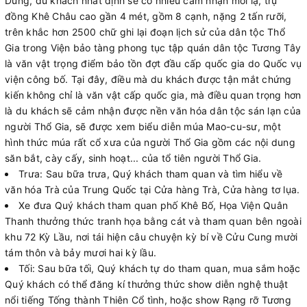
Dung, du khách nhất định sẽ có nhiều cảm nhận mới lạ, trụ
đồng Khê Châu cao gần 4 mét, gồm 8 cạnh, nặng 2 tấn rưỡi,
trên khắc hơn 2500 chữ ghi lại đoạn lịch sử của dân tộc Thổ
Gia trong Viện bảo tàng phong tục tập quán dân tộc Tương Tây
là văn vật trọng điểm bảo tồn đợt đầu cấp quốc gia do Quốc vụ
viện công bố. Tại đây, điều mà du khách được tận mắt chứng
kiến không chỉ là văn vật cấp quốc gia, mà điều quan trọng hơn
là du khách sẽ cảm nhận được nền văn hóa dân tộc sán lạn của
người Thổ Gia, sẽ được xem biểu diễn múa Mao-cu-sư, một
hình thức múa rất cổ xưa của người Thổ Gia gồm các nội dung
săn bắt, cày cấy, sinh hoạt... của tổ tiên người Thổ Gia.
Trưa: Sau bữa trưa, Quý khách tham quan và tìm hiểu về
văn hóa Trà của Trung Quốc tại Cửa hàng Trà, Cửa hàng tơ lụa.
Xe đưa Quý khách tham quan phố Khê Bố, Họa Viện Quân
Thanh thưởng thức tranh họa bằng cát và tham quan bên ngoài
khu 72 Kỳ Lầu, nơi tái hiện câu chuyện kỳ bí về Cửu Cung mười
tám thôn và bảy mươi hai kỳ lầu.
Tối: Sau bữa tối, Quý khách tự do tham quan, mua sắm hoặc
Quý khách có thể đăng kí thưởng thức show diễn nghệ thuật
nổi tiếng Tống thành Thiên Cổ tình, hoặc show Rạng rỡ Tương