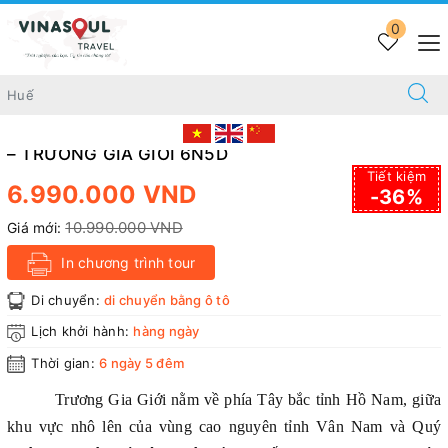
Trang chủ
TRUNG QUỐC
0
HÀ NỘI - NAM NINH– PHÙ DUNG TRẤN – PHƯỢNG HOÀNG
CỔ TRẤN – THIÊN MÔN SƠN – TRƯƠNG GIA GIỚI 6N5D
HÀ NỘI - NAM NINH– PHÙ DUNG TRẤN –
PHƯỢNG HOÀNG CỔ TRẤN – THIÊN MÔN SƠN
– TRƯƠNG GIA GIỚI 6N5D
Tiết kiệm
6.990.000 VND
-36%
10.990.000 VND
Giá mới:
In chương trình tour
Di chuyển:
di chuyển bằng ô tô
Lịch khởi hành:
hàng ngày
Thời gian:
6 ngày 5 đêm
Trương Gia Giới
nằm về phía
Tây bắc tỉnh Hồ Nam
, giữa
khu vực nhô lên của vùng cao nguyên tỉnh
Vân Nam và Quý