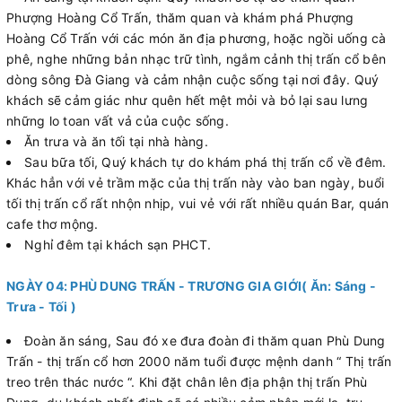
Phượng Hoàng Cổ Trấn, thăm quan và khám phá Phượng
Hoàng Cổ Trấn với các món ăn địa phương, hoặc ngồi uống cà
phê, nghe những bản nhạc trữ tình, ngắm cảnh thị trấn cổ bên
dòng sông Đà Giang và cảm nhận cuộc sống tại nơi đây. Quý
khách sẽ cảm giác như quên hết mệt mỏi và bỏ lại sau lưng
những lo toan vất vả của cuộc sống.
Ăn trưa và ăn tối tại nhà hàng.
Sau bữa tối, Quý khách tự do khám phá thị trấn cổ về đêm.
Khác hẳn với vẻ trầm mặc của thị trấn này vào ban ngày, buổi
tối thị trấn cổ rất nhộn nhịp, vui vẻ với rất nhiều quán Bar, quán
cafe thơ mộng.
Nghỉ đêm tại khách sạn PHCT.
NGÀY 04: PHÙ DUNG TRẤN - TRƯƠNG GIA GIỚI( Ăn: Sáng -
Trưa - Tối )
Đoàn ăn sáng, Sau đó xe đưa đoàn đi thăm quan Phù Dung
Trấn - thị trấn cổ hơn 2000 năm tuổi được mệnh danh “ Thị trấn
treo trên thác nước “. Khi đặt chân lên địa phận thị trấn Phù