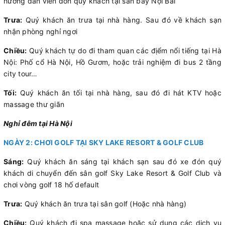
hướng dẫn viên đón quý khách tại sân bay Nội Bài
Trưa:
Quý khách ăn trưa tại nhà hàng. Sau đó về khách sạn
nhận phòng nghỉ ngơi
Chiều:
Quý khách tự do đi tham quan các địểm nổi tiếng tại Hà
Nội: Phố cổ Hà Nội, Hồ Gươm, hoặc trải nghiệm đi bus 2 tầng
city tour…
Tối:
Quý khách ăn tối tại nhà hàng, sau đó đi hát KTV hoặc
massage thư giãn
Nghỉ đêm tại Hà Nội
NGÀY 2: CHƠI GOLF TẠI SKY LAKE RESORT & GOLF CLUB
Sáng:
Quý khách ăn sáng tại khách sạn sau đó xe đón quý
khách di chuyển đến sân golf Sky Lake Resort & Golf Club và
chơi vòng golf 18 hố default
Trưa:
Quý khách ăn trưa tại sân golf (Hoặc nhà hàng)
Chiều:
Quý khách đi spa massage hoặc sử dụng các dịch vụ