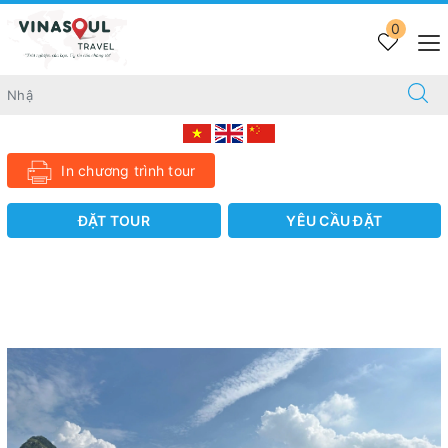
Trang chủ
GOLF TOUR VIETNAM
0
GOLF TOUR HÀ NỘI – NINH BÌNH 5N4D3R
GOLF TOUR HÀ NỘI – NINH BÌNH 5N4D3R
15.690.000 VND
In chương trình tour
ĐẶT TOUR
YÊU CẦU ĐẶT