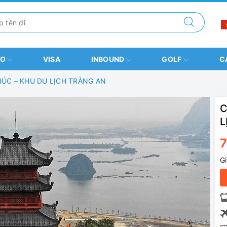
BO
VISA
INBOUND
GOLF
C
ÚC – KHU DU LỊCH TRÀNG AN
C
L
G