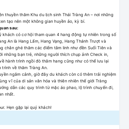
n thuyền thăm Khu du lịch sinh Thái Tràng An – nơi những
xen tạo nên một không gian huyền ảo, kỳ bí.
quan sau:
uý khách có cơ hội tham quan 4 hang động tự nhiên trong số
ràng An là Hang Lấm, Hang Vạng, Hang Thánh Trượt và
g chân ghé thăm các điểm tâm linh như đền Suối Tiên và
i những bạn trẻ, những người thích chụp ảnh Check in,
ề hành trình ngồi đò thăm hang cũng như có thể lưu lại
trình về thăm Tràng An.
thuyền ngắm cảnh, giờ đây du khách còn có thêm trải nghiệm
ng vĩ của di sản văn hóa và thiên nhiên thế giới Tràng
ớng dẫn các quy trình từ mặc áo phao, lộ trình chuyến đi,
n nhất.
ur. Hẹn gặp lại quý khách!