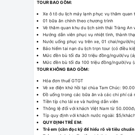
TOUR BAO GỒM:
Xe ô tô du lịch máy lạnh phục vụ thăm quan 
01 bữa ăn chính theo chương trình
Vé thăm quan khu du lịch sinh thái Tràng An
Hướng dẫn viên phục vụ nhiệt tình, thành thạ
Nước uống phục vụ trên xe, 01 chai/người/n
Bảo hiểm tai nạn du lịch trọn tour (có điều k
Mức đền bù tối đa 30 triệu đồng/người/vụ (
Mức đền bù tối đa 100 triệu đồng/người/vụ (
TOUR KHÔNG BAO GỒM:
Hóa đơn thuế GTGT
Vé xe điện khứ hồi tại chùa Tam Chúc: 90.0
Đồ uống trong các bữa ăn và các chi phí cá
Tiền típ cho lái xe và hướng dẫn viên
Thông lệ đối với khách Việt Nam từ 50.000đ
Típ quy định với khách nước ngoài: $5/khác
QUY ĐỊNH TRẺ EM:
Trẻ em (cần đọc kỹ để hiểu rõ về tiêu chuẩn