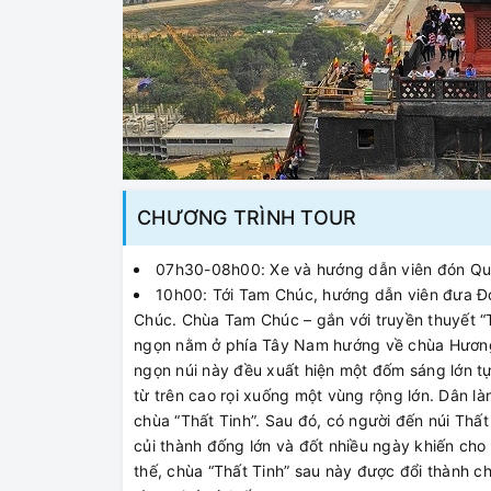
CHƯƠNG TRÌNH TOUR
07h30-08h00: Xe và hướng dẫn viên đón Quý
10h00: Tới Tam Chúc, hướng dẫn viên đưa Đo
Chúc. Chùa Tam Chúc – gắn với truyền thuyết “T
ngọn nằm ở phía Tây Nam hướng về chùa Hương 
ngọn núi này đều xuất hiện một đốm sáng lớn tự
từ trên cao rọi xuống một vùng rộng lớn. Dân làn
chùa “Thất Tinh”. Sau đó, có người đến núi Thất
củi thành đống lớn và đốt nhiều ngày khiến cho 4
thế, chùa “Thất Tinh” sau này được đổi thành c