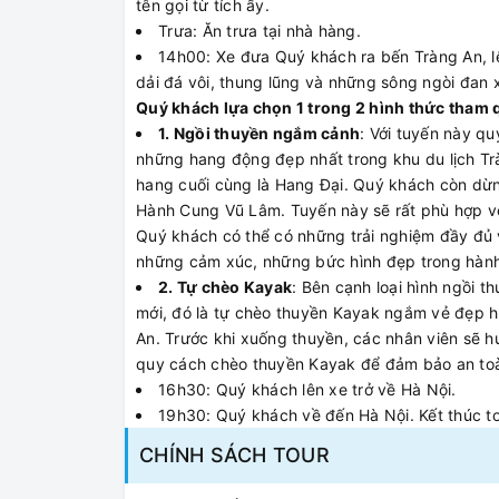
tên gọi từ tích ấy.
Trưa: Ăn trưa tại nhà hàng.
14h00: Xe đưa Quý khách ra bến Tràng An, lê
dải đá vôi, thung lũng và những sông ngòi đan 
Quý khách lựa chọn 1 trong 2 hình thức tham 
1. Ngồi thuyền ngắm cảnh
: Với tuyến này q
những hang động đẹp nhất trong khu du lịch T
hang cuối cùng là Hang Đại. Quý khách còn dừn
Hành Cung Vũ Lâm. Tuyến này sẽ rất phù hợp vớ
Quý khách có thể có những trải nghiệm đầy đủ v
những cảm xúc, những bức hình đẹp trong hành 
2. Tự chèo Kayak
: Bên cạnh loại hình ngồi 
mới, đó là tự chèo thuyền Kayak ngắm vẻ đẹp hù
An. Trước khi xuống thuyền, các nhân viên sẽ hư
quy cách chèo thuyền Kayak để đảm bảo an toà
16h30: Quý khách lên xe trở về Hà Nội.
19h30: Quý khách về đến Hà Nội. Kết thúc to
CHÍNH SÁCH TOUR