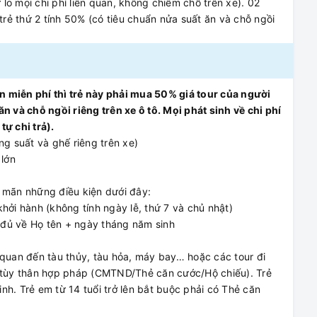
 lo mọi chi phí liên quan, không chiếm chỗ trên xe). 02
 trẻ thứ 2 tính 50% (có tiêu chuẩn nửa suất ăn và chỗ ngồi
ện miễn phí thì trẻ này phải mua 50% giá tour của người
n và chỗ ngồi riêng trên xe ô tô. Mọi phát sinh về chi phí
tự chi trả).
êng suất và ghế riêng trên xe)
 lớn
 mãn những điều kiện dưới đây:
 khởi hành (không tính ngày lễ, thứ 7 và chủ nhật)
y đủ về Họ tên + ngày tháng năm sinh
ên quan đến tàu thủy, tàu hỏa, máy bay… hoặc các tour đi
ờ tùy thân hợp pháp (CMTND/Thẻ căn cước/Hộ chiếu). Trẻ
sinh. Trẻ em từ 14 tuổi trở lên bắt buộc phải có Thẻ căn