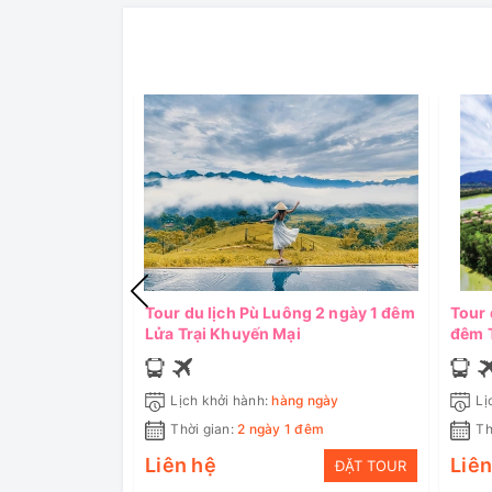
Tour du lịch Pù Luông 2 ngày 1 đêm
Tour 
Lửa Trại Khuyến Mại
đêm T
Lịch khởi hành:
hàng ngày
Lị
Thời gian:
2 ngày 1 đêm
Th
Liên hệ
Liên
ĐẶT TOUR