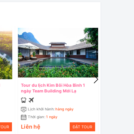
1
Tour du lịch Kim Bôi Hòa Bình 1
Tour du lịch F
ngày Team Building Mới Lạ
ngày 1 đêm K
Lịch khởi hành:
hàng ngày
Lịch khởi hà
Thời gian:
1 ngày
Thời gian:
2 
Liên hệ
Liên hệ
TOUR
ĐẶT TOUR