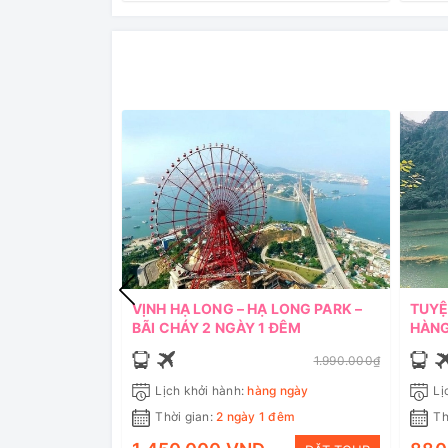
VỊNH HẠ LONG – HẠ LONG PARK –
TUYỆ
BÃI CHÁY 2 NGÀY 1 ĐÊM
HÀNG
1.990.000₫
Lịch khởi hành:
hàng ngày
Lị
Thời gian:
2 ngày 1 đêm
Th