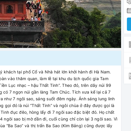
 khách tại phố Cổ và Nhà hát lớn khởi hành đi Hà Nam.
àn vào thăm quan, làm lễ tại khu du lịch quốc gia Tam
iền Lục nhạc – hậu Thất Tinh”. Theo đó, trên dãy núi 99
có 7 ngọn núi gần làng Tam Chúc. Tích xưa kể lại cả 7
a như 7 ngôi sao, sáng suốt đêm ngày. Ánh sáng lung linh
g gọi đó là núi “Thất Tinh” và ngôi chùa ở đây được gọi là
 Tinh đục đẽo, hòng lấy đi 7 ngôi sao đặc biệt đó. Họ chất
 ngôi sao bị mờ dần đi, cuối cùng chỉ còn lại 3 ngôi sao. Vì
hùa “Ba Sao” và thị trấn Ba Sao (Kim Bảng) cũng được lấy