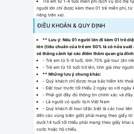
Trẻ em từ 1-4 tuổi miễn phí dịch vụ (bố mẹ tự
người lớn chỉ được kèm theo 01 trẻ miễn phí, từ
riêng trên xe).
ĐIỀU KHOẢN & QUY ĐỊNH
** Lưu ý: Nếu 01 người lớn đi kèm 01 trẻ di
lớn (tiêu chuẩn của trẻ em 50% là có nửa suất ă
vé thắng cảnh tại các điểm thăm quan gia đình 
- Trẻ em từ 5-9 tuổi, tính 75% giá tour (ăn ri
- Trẻ em từ 10 tuổi trở lên, tính giá như người
** Những lưu ý chung khác:
- Quý khách chỉ được mua bảo hiểm khi thoả
- Đặt tour trước tối thiểu 2 ngày so với ngày
- Phải gửi đầy đủ thông tin chính xác và đầ
- Là người có quốc tịch Việt Nam
- Quý khách đi tour (đặc biệt là các tour li
đến các vùng biên giới) phải mang theo giấy t
dưới 14 tuổi tối thiểu phải mang theo giấy khai 
cước hoặc hộ chiếu.