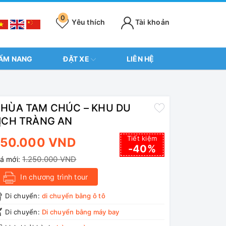
0
Yêu thích
Tài khoản
ẨM NANG
ĐẶT XE
LIÊN HỆ
HÙA TAM CHÚC – KHU DU
ỊCH TRÀNG AN
Tiết kiệm
750.000 VND
-40%
1.250.000 VND
iá mới:
In chương trình tour
Di chuyển:
di chuyển bằng ô tô
Di chuyển:
Di chuyển bằng máy bay