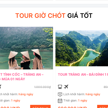
TOUR GIỜ CHÓT
GIÁ TỐT
T TÌNH CỐC – TRÀNG AN –
TOUR TRÀNG AN – BÁI ĐÍNH 1
 MÚA 01 NGÀY
1.000.000₫
85
ch khởi hành:
hàng ngày
Lịch khởi hành:
hàng ngày
ời gian:
1 ngày
Thời gian:
1 ngày