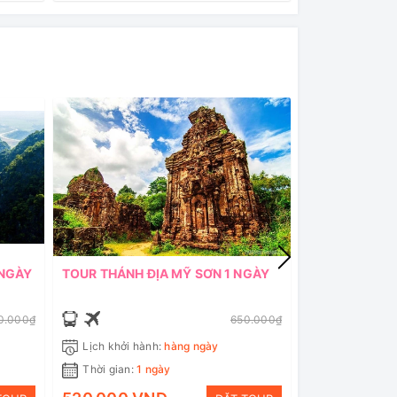
 NGÀY
TOUR THÁNH ĐỊA MỸ SƠN 1 NGÀY
TOUR THAM QU
THIÊN ĐƯỜNG 
0.000₫
650.000₫
Lịch khởi hành:
hàng ngày
Lịch khởi hà
Thời gian:
1 ngày
Thời gian:
3 